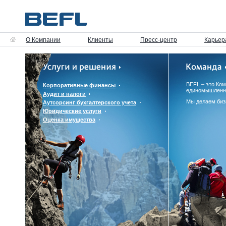
О Компании
Клиенты
Пресс-центр
Карьер
BEFL – это Ко
Корпоративные финансы
единомышленн
Аудит и налоги
Мы делаем биз
Аутсорсинг бухгалтерского учета
Юридические услуги
Оценка имущества