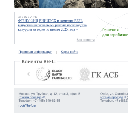
31 / 07 / 2026
ФГБНУ ФНЦ ВНИИЭСХ и компания BEFL
выпустили региональный рейтинг производства
кукурузы на зерно по итогам 2025 года
Все новости
Правовая информация
Карта сайта
Москва, ул. Трубная, д. 12, этаж 3, офис В
Орёл, ул. Октябрьс
(
схема проезда
)
(
схема проезда
Телефон: +7 (495) 649-81-55
Телефон: +7 (4862)
root@befl.ru