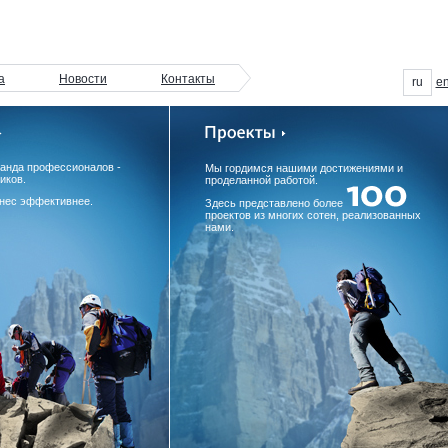
а
Новости
Контакты
ru
e
манда профессионалов -
Мы гордимся нашими достижениями и
иков.
проделанной работой.
нес эффективнее.
Здесь представлено более
проектов из многих сотен, реализованных
нами.