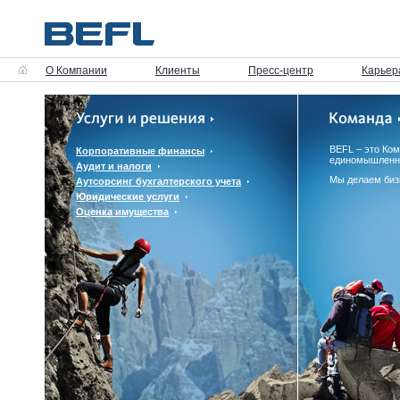
О Компании
Клиенты
Пресс-центр
Карьер
BEFL – это Ко
Корпоративные финансы
единомышленн
Аудит и налоги
Мы делаем биз
Аутсорсинг бухгалтерского учета
Юридические услуги
Оценка имущества