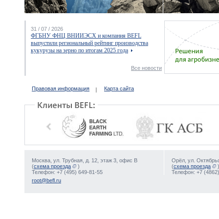
31 / 07 / 2026
ФГБНУ ФНЦ ВНИИЭСХ и компания BEFL
выпустили региональный рейтинг производства
кукурузы на зерно по итогам 2025 года
Все новости
Правовая информация
Карта сайта
Москва, ул. Трубная, д. 12, этаж 3, офис В
Орёл, ул. Октябрьс
(
схема проезда
)
(
схема проезда
Телефон: +7 (495) 649-81-55
Телефон: +7 (4862)
root@befl.ru