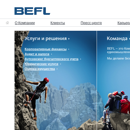
О Компании
Клиенты
Пресс-центр
Карьер
BEFL – это Ко
Корпоративные финансы
единомышленн
Аудит и налоги
Мы делаем биз
Аутсорсинг бухгалтерского учета
Юридические услуги
Оценка имущества