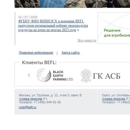
31 / 07 / 2026
ФГБНУ ФНЦ ВНИИЭСХ и компания BEFL
выпустили региональный рейтинг производства
кукурузы на зерно по итогам 2025 года
Все новости
Правовая информация
Карта сайта
Москва, ул. Трубная, д. 12, этаж 3, офис В
Орёл, ул. Октябрьс
(
схема проезда
)
(
схема проезда
Телефон: +7 (495) 649-81-55
Телефон: +7 (4862)
root@befl.ru