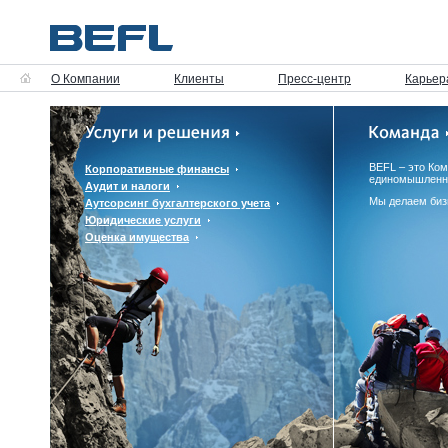
О Компании
Клиенты
Пресс-центр
Карьер
BEFL – это Ко
Корпоративные финансы
единомышленн
Аудит и налоги
Мы делаем биз
Аутсорсинг бухгалтерского учета
Юридические услуги
Оценка имущества