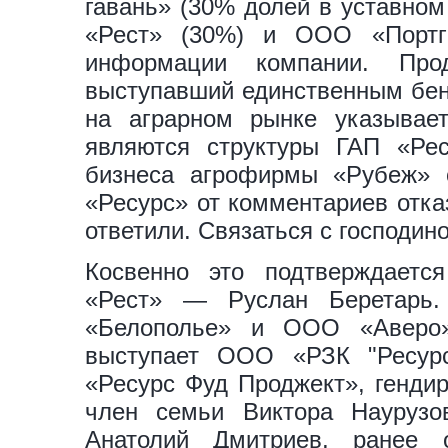
гавань» (30% долей в уставном
«Рест» (30%) и ООО «Портгр
информации компании. Пр
выступавший единственным бен
на аграрном рынке указывает
являются структуры ГАП «Рес
бизнеса агрофирмы «Рубеж» 
«Ресурс» от комментариев отка
ответили. Связаться с господи
Косвенно это подтверждает
«Рест» — Руслан Беретарь
«Белополье» и ООО «Аверо»
выступает ООО «РЗК "Ресурс
«Ресурс Фуд Проджект», генди
член семьи Виктора Науруз
Анатолий Дмитриев, ранее