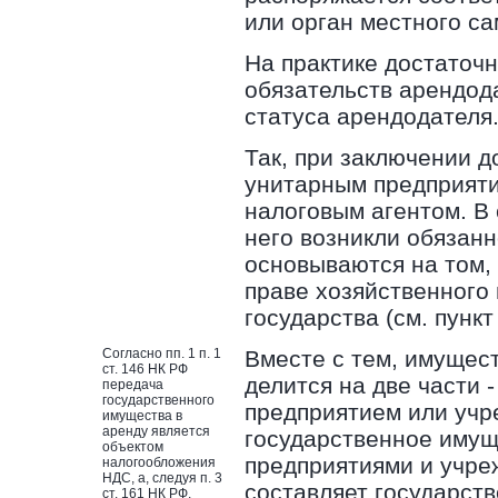
или орган местного с
На практике достаточ
обязательств арендод
статуса арендодателя
Так, при заключении 
унитарным предприятие
налоговым агентом. В 
него возникли обязанн
основываются на том,
праве хозяйственного 
государства (см. пункт
Согласно пп. 1 п. 1
Вместе с тем, имущес
ст. 146 НК РФ
делится на две части 
передача
государственного
предприятием или учр
имущества в
аренду является
государственное имущ
объектом
предприятиями и учре
налогообложения
НДС, а, следуя п. 3
составляет государств
ст. 161 НК РФ,