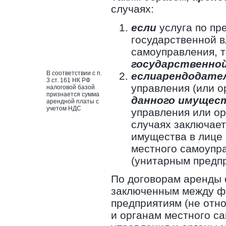
случаях:
если
услуга по пр
государственной в
самоуправления, 
государственно
В соответствии с п.
если
арендодате
3 ст. 161 НК РФ
управления (или о
налоговой базой
признается сумма
данного имущес
арендной платы с
учетом НДС
управления или ор
случаях заключае
имущества в лице 
местного самоупр
(унитарным предп
По договорам аренды 
заключенным между ф
предприятиям (не отн
и органам местного с