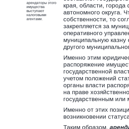
арендаторы этого
края, области, города
имущества
выступают
автономного округа. 
налоговыми
собственности, то сог
агентами.
закрепляется за муни
оперативного управлен
муниципальную казну 
другого муниципально
Именно этим юридичес
распоряжение имущест
государственной влас
учетом положений стат
органы власти распор
на праве хозяйственно
государственным или 
Именно от этих позици
возникновении статуса
Таким образом,
аренд