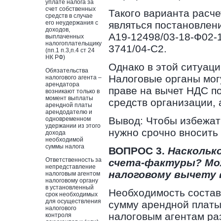
уплате налога за
счет собственных
Такого варианта расч
средств в случае
его неудержания с
являться постановлени
доходов,
А19-12498/03-18-Ф02-1
выплаченных
налогоплательщику
3741/04-С2.
(пп.1 п.3,п.4 ст 24
НК РФ)
Однако в этой ситуаци
Обязательства
Налоговые органы мог
налогового агента –
арендатора
праве на вычет НДС по
возникают только в
момент выплаты
средств организации, 
арендной платы
арендодателю и
Вывод: Чтобы избежат
одновременном
удержании из этого
нужно срочно вносить
дохода
необходимой
суммы налога
ВОПРОС 3.
Наскольк
Ответственность за
счета-фактуры? Мож
непредставление
налоговому вычету 
налоговым агентом
налоговому органу
в установленный
Необходимость состав
срок необходимых
для осуществления
сумму арендной платы
налогового
налоговым агентам раз
контроля