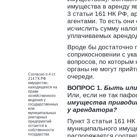
имущества в аренду я
3 статьи 161 НК РФ, 
агентами. То есть они
исчислить сумму налог
уплачиваемых арендод
Вроде бы достаточно 
соприкосновении с ука
вопросов, по которым
органы не могут прийт
Согласно п.4 ст.
очереди.
214 ГК РФ
имущество,
ВОПРОС 1.
Быть или
находящееся на
праве
Или, если не так пафо
хозяйственного
ведения у
имущества приводит
государственных
у арендатора?
или
муниципальных
унитарных
Пункт 3 статьи 161 НК
предприятий
остается в
муниципального имущес
собственности
государства
распоряжается соотве