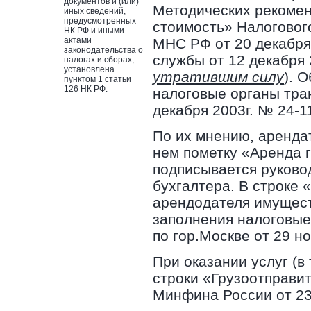
документов и (или)
Методических рекомен
иных сведений,
предусмотренных
стоимость» Налоговог
НК РФ и иными
актами
МНС РФ от 20 декабря
законодательства о
службы от 12 декабря
налогах и сборах,
установлена
утратившим силу
). 
пунктом 1 статьи
126 НК РФ.
налоговые органы тран
декабря 2003г. № 24-1
По их мнению, аренда
нем пометку «Аренда 
подписывается руково
бухгалтера. В строке
арендодателя имуществ
заполнения налоговые
по гор.Москве от 29 н
При оказании услуг (в
строки «Грузоотправит
Минфина России от 23 