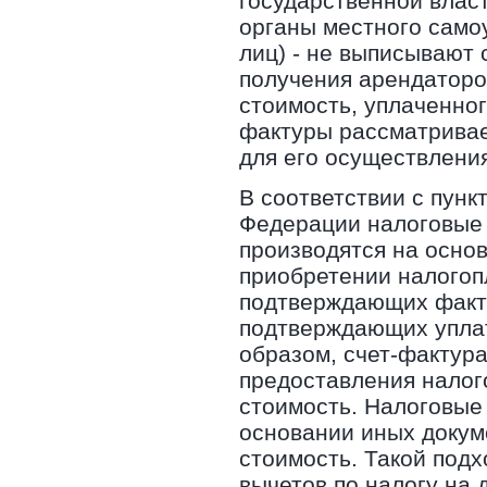
государственной влас
органы местного самоу
лиц) - не выписывают 
получения арендаторо
стоимость, уплаченног
фактуры рассматривае
для его осуществления
В соответствии с пунк
Федерации налоговые 
производятся на осно
приобретении налогопл
подтверждающих факти
подтверждающих уплат
образом, счет-фактур
предоставления налог
стоимость. Налоговые 
основании иных докум
стоимость. Такой под
вычетов по налогу на