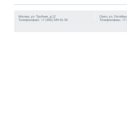
Москва, ул. Трубная, д.12
Орел, ул. Октябрьс
Телефон/факс: +7 (495) 649-81-55
Телефон/факс: +7 