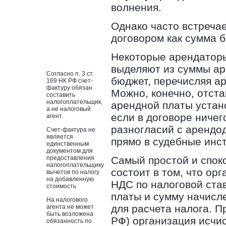
волнения.
Однако часто встречае
договором как сумма б
Некоторые арендаторы
выделяют из суммы ар
Согласно п. 3 ст.
бюджет, перечисляя а
169 НК РФ счет-
фактуру обязан
Можно, конечно, отста
составить
налогоплательщик,
арендной платы устан
а не налоговый
если в договоре ничег
агент.
разногласий с арендо
Счет-фактура не
является
прямо в судебные инс
единственным
документом для
предоставления
Самый простой и спок
налогоплательщику
состоит в том, что ор
вычетов по налогу
на добавленную
НДС по налоговой став
стоимость
платы и сумму начисл
На налогового
для расчета налога. П
агента не может
быть возложена
РФ) организация исчис
обязанность по