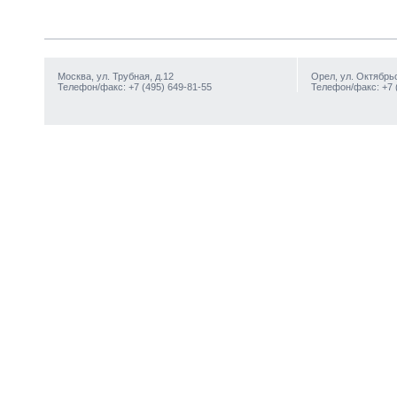
Москва, ул. Трубная, д.12
Орел, ул. Октябрьс
Телефон/факс: +7 (495) 649-81-55
Телефон/факс: +7 