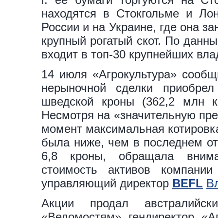
находятся в Стокгольме и Ло
России и на Украине, где она з
крупный рогатый скот. По данн
входит в топ-30 крупнейших вла
14 июля «Агрокультура» сообщи
нерыночной сделки приобрел
шведской кроны (362,2 млн к
Несмотря на «значительную пре
момент максимальная котировка
была ниже, чем в последнем от
6,8 кроны, обращала внима
стоимость активов компании
управляющий директор
BEFL
В
Акции продал австралийск
«Ведомостям» гендиректор «А