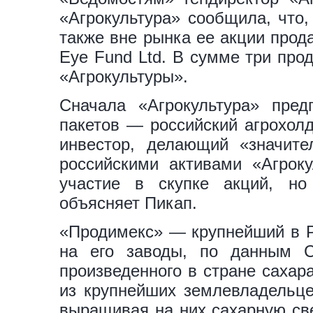
«Агрокультура» сообщила, что
также вне рынка ее акции прод
Eye Fund Ltd. В сумме три про
«Агрокультуры».
Сначала «Агрокультура» пред
пакетов — российский агрохол
инвестор, делающий «значит
российскими активами «Агрок
участие в скупке акций, но
объясняет Пикап.
«Продимекс» — крупнейший в Ро
на его заводы, по данным С
произведенного в стране саха
из крупнейших землевладельцев
выращивая на них сахарную све