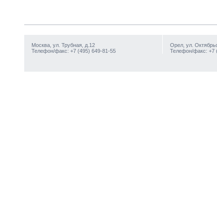
Москва, ул. Трубная, д.12
Орел, ул. Октябрьс
Телефон/факс: +7 (495) 649-81-55
Телефон/факс: +7 