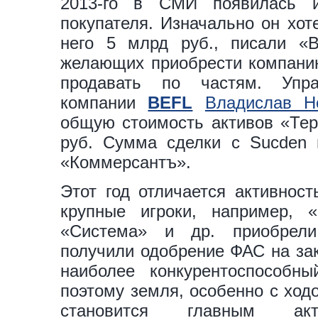
2013-го в СМИ появилась 
покупателя. Изначально он хот
него 5 млрд руб., писали «В
желающих приобрести компанию
продавать по частям. Упра
компании
BEFL
Владислав Н
общую стоимость активов «Тер
руб. Сумма сделки с Sucden 
«Коммерсантъ».
Этот год отличается активнос
крупные игроки, например, «
«Сиcтема» и др. приобрели
получили одобрение ФАС на за
наиболее конкурентоспособн
поэтому земля, особенно с ход
становится главным ак