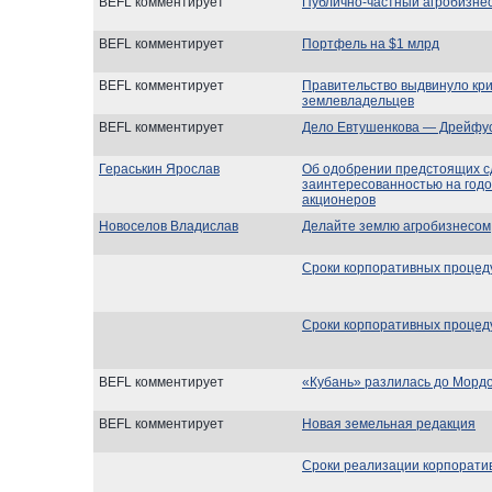
BEFL комментирует
Публично-частный агробизне
BEFL комментирует
Портфель на $1 млрд
BEFL комментирует
Правительство выдвинуло кр
землевладельцев
BEFL комментирует
Дело Евтушенкова — Дрейфу
Гераськин Ярослав
Об одобрении предстоящих с
заинтересованностью на год
акционеров
Новоселов Владислав
Делайте землю агробизнесом
Сроки корпоративных процед
Сроки корпоративных процед
BEFL комментирует
«Кубань» разлилась до Морд
BEFL комментирует
Новая земельная редакция
Сроки реализации корпорати