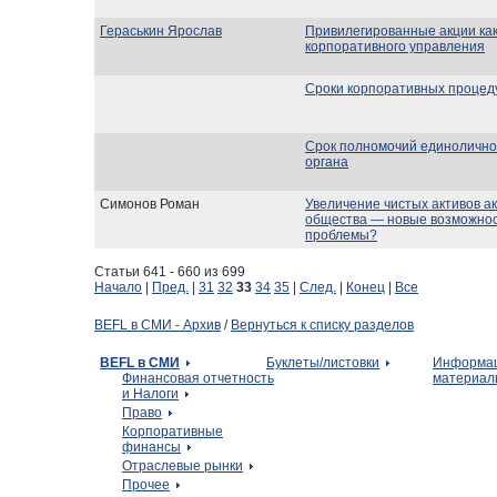
Гераськин Ярослав
Привилегированные акции ка
корпоративного управления
Сроки корпоративных процед
Срок полномочий единолично
органа
Симонов Роман
Увеличение чистых активов а
общества — новые возможнос
проблемы?
Статьи 641 - 660 из 699
Начало
|
Пред.
|
31
32
33
34
35
|
След.
|
Конец
|
Все
BEFL в СМИ - Архив
/
Вернуться к списку разделов
BEFL в СМИ
Буклеты/листовки
Информа
Финансовая отчетность
материал
и Налоги
Право
Корпоративные
финансы
Отраслевые рынки
Прочее