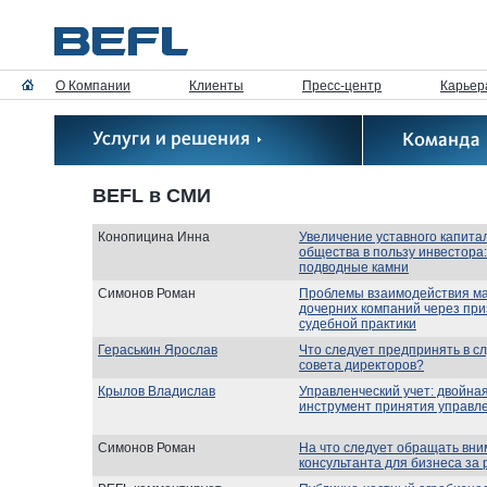
О Компании
Клиенты
Пресс-центр
Карьер
BEFL в СМИ
Конопицина Инна
Увеличение уставного капита
общества в пользу инвестора
подводные камни
Симонов Роман
Проблемы взаимодействия ма
дочерних компаний через при
судебной практики
Гераськин Ярослав
Что следует предпринять в с
совета директоров?
Крылов Владислав
Управленческий учет: двойна
инструмент принятия управл
Симонов Роман
На что следует обращать вн
консультанта для бизнеса за