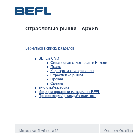
Отраслевые рынки - Архив
Вернуться к списку разделов
BEFL в СМИ
Финансовая отчетность и Налоги
Право
Корпоративные финансы
Отраслевые рынки
Прочее
Оценка
Буклеты/листовки
Информационные материалы BEFL
Презентации/доклады/аналитика
Москва, ул. Трубная, д.12
Орел, ул. Октябрьс