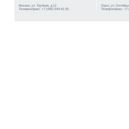
Москва, ул. Трубная, д.12
Орел, ул. Октябрьс
Телефон/факс: +7 (495) 649-81-55
Телефон/факс: +7 