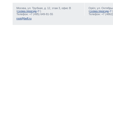
Москва, ул. Трубная, д. 12, этаж 3, офис В
Орёл, ул. Октябрьс
(
схема проезда
)
(
схема проезда
Телефон: +7 (495) 649-81-55
Телефон: +7 (4862)
root@befl.ru