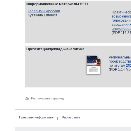
Информационные материалы BEFL
Гераськин Ярослав
Практическ
Кузякина Евгения
возможност
голосовани
заседаниях
акционеро
(
PDF
116,87
Презентации/доклады/аналитика
Региональны
производства
по итогам 20
(
PDF
1,14 Mb
Распечатать страницу
Правовая информация
Карта сайта