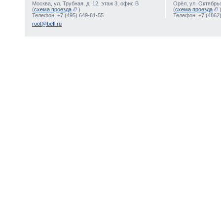
Москва, ул. Трубная, д. 12, этаж 3, офис В
Орёл, ул. Октябрьс
(
схема проезда
)
(
схема проезда
Телефон: +7 (495) 649-81-55
Телефон: +7 (4862)
root@befl.ru