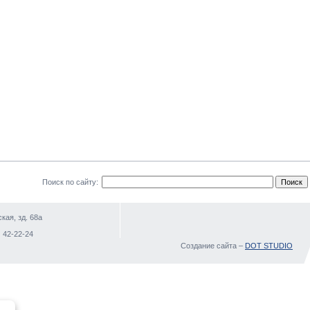
Поиск по сайту:
кая, зд. 68а
)
 42-22-24
Создание сайта –
DOT STUDIO