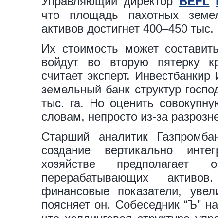
Управляющий директор
BEFL
что площадь пахотных земе
активов достигнет 400–450 тыс. 
Их стоимость может составит
войдут во вторую пятерку к
считает эксперт. Инвестбанкир
земельный банк структур госпо
тыс. га. Но оценить совокупну
словам, непросто из-за разрозн
Старший аналитик Газпромба
создание вертикально инте
хозяйстве предполагает о
перерабатывающих активов
финансовые показатели, увел
поясняет он. Собеседник “Ъ” н