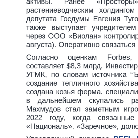
активы. Ранее «Простор
растениеводческим холдингом
депутата Госдумы Евгения Туго
также выступает учредителе
через ООО «Виолан» контролиро
августа). Оперативно связаться
Согласно оценкам Forbes,
составляет $8,3 млрд. Инвести
УГМК, по словам источника “Ъ
создание тепличного хозяйств
создана козья ферма, специали
в дальнейшем скупались ра
Махмудов стал заметным игро
2022 году, когда связанны
«Националь», «Заречное», долю