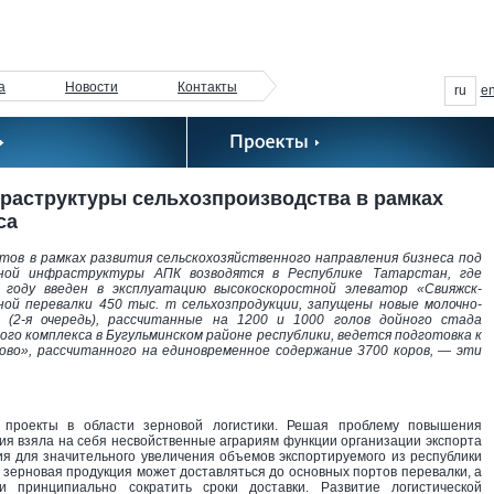
а
Новости
Контакты
ru
e
раструктуры сельхозпроизводства в рамках
са
ов в рамках развития сельскохозяйственного направления бизнеса под
нной инфраструктуры АПК возводятся в Республике Татарстан, где
 году введен в эксплуатацию высокоскоростной элеватор «Свияжск-
ной перевалки 450 тыс. т сельхозпродукции, запущены новые молочно-
(2-я очередь), рассчитанные на 1200 и 1000 голов дойного стада
о комплекса в Бугульминском районе республики, ведется подготовка к
ково», рассчитанного на единовременное содержание 3700 коров, — эти
 проекты в области зерновой логистики. Решая проблему повышения
ия взяла на себя несвойственные аграриям функции организации экспорта
ия для значительного увеличения объемов экспортируемого из республики
 зерновая продукция может доставляться до основных портов перевалки, а
и принципиально сократить сроки доставки. Развитие логистической