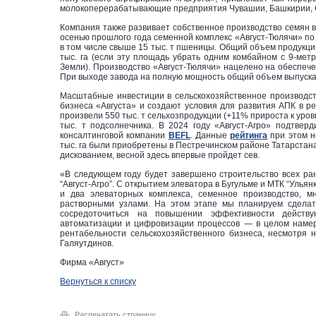
молокоперерабатывающие предприятия Чувашии, Башкирии, 
Компания также развивает собственное производство семян 
осенью прошлого года семенной комплекс «Август-Тюлячи» по 
в том числе свыше 15 тыс. т пшеницы. Общий объем продукции
тыс. га (если эту площадь убрать одним комбайном с 9-метр
Земли). Производство «Август-Тюлячи» нацелено на обеспеч
При выходе завода на полную мощность общий объем выпуска с
Масштабные инвестиции в сельскохозяйственное производ
бизнеса «Августа» и создают условия для развития АПК в р
произвели 550 тыс. т сельхозпродукции (+11% прироста к уровн
тыс. т подсолнечника. В 2024 году «Август-Агро» подтвер
консалтинговой компании
BEFL
. Данные
рейтинга
при этом н
тыс. га были приобретены в Пестречинском районе Татарстана
дискованием, весной здесь впервые пройдет сев.
«В следующем году будет завершено строительство всех ра
“Август-Агро”. С открытием элеватора в Бугульме и МТК “Улья
и два элеваторных комплекса, семенное производство, м
растворными узлами. На этом этапе мы планируем сделат
сосредоточиться на повышении эффективности действу
автоматизации и цифровизации процессов — в целом наме
рентабельности сельскохозяйственного бизнеса, несмотря
Галяутдинов.
Фирма «Август»
Вернуться к списку
Распечатать страницу