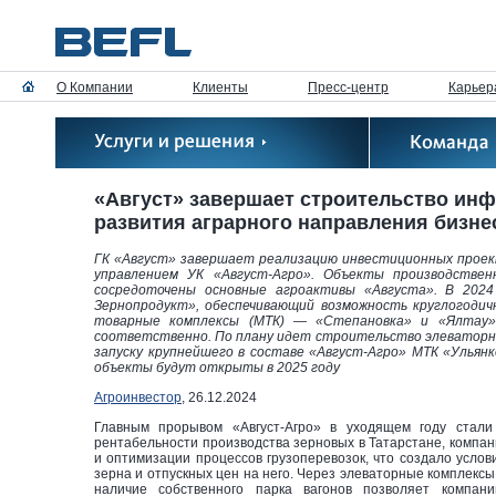
О Компании
Клиенты
Пресс-центр
Карьер
«Август» завершает строительство инф
развития аграрного направления бизне
ГК «Август» завершает реализацию инвестиционных проект
управлением УК «Август-Агро». Объекты производстве
сосредоточены основные агроактивы «Августа». В 2024
Зернопродукт», обеспечивающий возможность круглогодич
товарные комплексы (МТК) — «Степановка» и «Ялтау» 
соответственно. По плану идет строительство элеваторног
запуску крупнейшего в составе «Август-Агро» МТК «Ульян
объекты будут открыты в 2025 году
Агроинвестор
, 26.12.2024
Главным прорывом «Август-Агро» в уходящем году стали
рентабельности производства зерновых в Татарстане, компан
и оптимизации процессов грузоперевозок, что создало услов
зерна и отпускных цен на него. Через элеваторные комплексы
наличие собственного парка вагонов позволяет компани