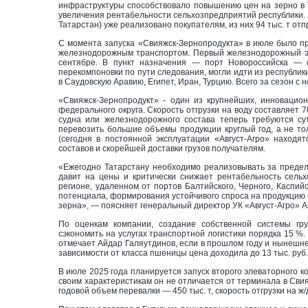
инфраструктуры способствовало повышению цен на зерно в 
увеличения рентабельности сельхозпредприятий республики. 3
Татарстан) уже реализовано покупателям, из них 94 тыс. т отп
С момента запуска «Свияжск-Зернопродукта» в июле было при
железнодорожным транспортом. Первый железнодорожный эк
сентябре. В пункт назначения — порт Новороссийска — о
перекомпоновки по пути следования, могли идти из республик
в Саудовскую Аравию, Египет, Иран, Турцию. Всего за сезон с 
«Свияжск-Зернопродукт» - один из крупнейших, инновацио
федерального округа. Скорость отгрузки на воду составляет 70
судна или железнодорожного состава теперь требуются су
перевозить большие объемы продукции круглый год, а не тол
(сегодня в постоянной эксплуатации «Август-Агро» наход
составов и скорейшей доставки грузов получателям.
«Ежегодно Татарстану необходимо реализовывать за предел
давит на цены и критически снижает рентабельность сельх
регионе, удаленном от портов Балтийского, Черного, Каспи
потенциала, формирования устойчивого спроса на продукцию м
зерна», — поясняет генеральный директор УК «Август-Агро» А
По оценкам компании, создание собственной системы гру
сэкономить на услугах транспортной логистики порядка 15 %.
отмечает Айдар Галяутдинов, если в прошлом году и нынешней
зависимости от класса пшеницы цена доходила до 13 тыс. руб.
В июле 2025 года планируется запуск второго элеваторного к
своим характеристикам он не отличается от терминала в Сви
годовой объем перевалки — 450 тыс. т, скорость отгрузки на ж/