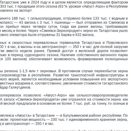
Татарстане уже в 2024 году и в целом является определяющим фактором
03 тыс. т продукции этого сезона (63 % урожая «Август-Агро» в Республике
равлено на экспорт.
нято 188 тыс. т сельхозпродукции, отгружено более 133 тыс. т водным и
спресс — 43 вагона с 3 тыс. т пшеницы — был отправлен из Свияжска в
н прибыл через четверо суток, тогда как ранее вагоны, требовавшие
и месяц и более. Через «Свияжск-Зернопродукт» зерно из Татарстана ушло
нового элеватора были отгружены 31 баржа и 632 вагона.
нных и скоростных перевалочных терминалов Татарстана и Поволжского
0 т в час, в вагоны и на автотранспорт — 350 т в час: для полной загрузки
тки вместо недели ранее. Прямой доступ к железной дороге позволяет
ько в период судоходного сезона. Наличие собственного вагонного парка
ятся 105 вагонов) обеспечивает возможность формирования полноценных
ы региона 1-1,5 млн т зерновых. В противном случае переизбыток зерна
озпроизводства в республике. Развитие транспортной инфраструктуры в
йского морей, является необходимым условием повышения его экспортного
естных аграриев и, соответственно, увеличения стоимости татарстанского
йдар Галяутдинов.
зоперевозок позволило «Август-Агро» как сельхозтоваропроизводителю
 А запуск «Свияжск-Зернопродукта» уже отразился на стоимости зерна: как
 весной предлагали в основном не более 7 тыс. руб. за тонну, то осенью в
омплекса «Августа» в Татарстане — в Бугульминском районе республики. По
яжске: проектная мощность — 100 тыс. т единовременного хранения зерна,
д и автотранспорт — 350 т в час.