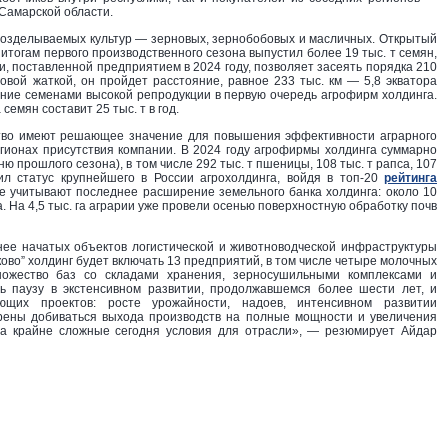
Самарской области.
возделываемых культур — зерновых, зернобобовых и масличных. Открытый
итогам первого производственного сезона выпустил более 19 тыс. т семян,
, поставленной предприятием в 2024 году, позволяет засеять порядка 210
овой жаткой, он пройдет расстояние, равное 233 тыс. км — 5,8 экватора
ение семенами высокой репродукции в первую очередь агрофирм холдинга.
емян составит 25 тыс. т в год.
ство имеют решающее значение для повышения эффективности аграрного
егионах присутствия компании. В 2024 году агрофирмы холдинга суммарно
ю прошлого сезона), в том числе 292 тыс. т пшеницы, 108 тыс. т рапса, 107
дил статус крупнейшего в России агрохолдинга, войдя в топ-20
рейтинга
е учитывают последнее расширение земельного банка холдинга: около 10
. На 4,5 тыс. га аграрии уже провели осенью поверхностную обработку почв
нее начатых объектов логистической и животноводческой инфраструктуры
нково” холдинг будет включать 13 предприятий, в том числе четыре молочных
ножество баз со складами хранения, зерносушильными комплексами и
ь паузу в экстенсивном развитии, продолжавшемся более шести лет, и
ющих проектов: росте урожайности, надоев, интенсивном развитии
рены добиваться выхода производств на полные мощности и увеличения
 на крайне сложные сегодня условия для отрасли», — резюмирует Айдар