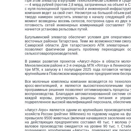
При этом элеватор в Бугульме технологически сложнее и суще
— 4 млрд рублей (против 2,8 млрд, затраченных на объект в 
с нуля полноценной транспортной и инженерной инфраструкт
компания ведет за свой счет. Несмотря на большой объем раб
твердо намерен запустить элеватор к началу следующей убо
момент возведены восемь силосов, построена одна из двух 
готовность сетей инженерных коммуникаций составляет 7
начнется установка рельсовых путей.
Бугульминский элеватор обеспечит условия для оперативно
восточных районах Татарстана. Теми же возможностями смогу
Самарской области. Для татарстанского АПК элеваторные
позволяют фактически решить проблему переходящих о
сельхозтоваропроизводителей.
В рамках развития проектов «Август-Агро» в области мол
Мензелинском районе и 2-я очередь МТК «Ялтау» в Лениногор
три МТК, к запуску в I полугодии 2025 года готовится четв
крупнейшим в Поволжском макрорегионе предприятием беспр
Все молочные комплексы компании возводятся по технолог
кросс-вентиляцией, и являются высокотехнологичными п
программные решения позволяют оптимизировать процессы у
воспроизводства. Благодаря автоматизированной системе с
каждой коровы, регулировать рационы питания и управля
подкрепленное высокой квалификацией персонала, обеспечива
«Август-Агро» является одним из крупнейших производителе
хозяйств России (рейтинг Milknews) по годовому надою на ф
превысило 9500 животных (включая начавшееся заселение нов
на действующих предприятиях составил 48 тыс. т молока (
валовое производство ожидается на уровне 90 тыс. т. Стаб
получаемого агрофирмами «Августа», привлекает как перера