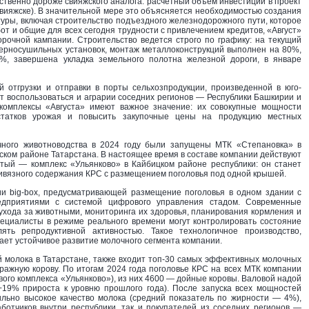
ственно дороже свияжского аналога: расчетный объем инвестиций в проект
Свияжске). В значительной мере это объясняется необходимостью создания
уры, включая строительство подъездного железнодорожного пути, которое
от и общие для всех сегодня трудности с привлечением кредитов, «Август»
рочной кампании. Строительство ведется строго по графику: на текущий
зерносушильных установок, монтаж металлоконструкций выполнен на 80%,
0%, завершена укладка земельного полотна железной дороги, в январе
й отгрузки и отправки в порты сельхозпродукции, произведенной в юго-
т воспользоваться и аграрии соседних регионов — Республики Башкирии и
 комплексы «Августа» имеют важное значение: их совокупные мощности
статков урожая и повысить закупочные цены на продукцию местных
очного животноводства в 2024 году были запущены МТК «Степановка» в
ском районе Татарстана. В настоящее время в составе компании действуют
ертый — комплекс «Ульянково» в Кайбицком районе республики: он станет
ивязного содержания КРС c размещением поголовья под одной крышей.
ии big-box, предусматривающей размещение поголовья в одном здании с
редприятиями с системой цифрового управления стадом. Современные
хода за животными, мониторинга их здоровья, планирования кормления и
пециалисты в режиме реального времени могут контролировать состояние
ть репродуктивной активностью. Такое технологичное производство,
ет устойчивое развитие молочного сегмента компании.
й молока в Татарстане, также входит топ-30 самых эффективных молочных
уражную корову. По итогам 2024 года поголовье КРС на всех МТК компании
ого комплекса «Ульянково»), из них 4600 — дойные коровы. Валовой надой
+19% прироста к уровню прошлого года). После запуска всех мощностей
ильно высокое качество молока (средний показатель по жирности — 4%),
ботчиков внутри республики, так и покупателей из соседних регионов —