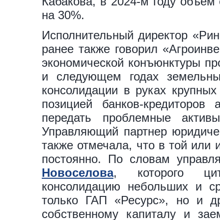
Кабакова, в 2024-м году объем
на 30%.
Исполнительный директор «Рин
ранее также говорил «Агроинв
экономической конъюнктуры про
и следующем годах земельны
консолидации в руках крупных 
позицией банков-кредиторов 
передать проблемные актив
Управляющий партнер юридиче
также отмечала, что в той или
постоянно. По словам управ
Новоселова
, которого цит
консолидацию небольших и ср
только ГАП «Ресурс», но и д
собственному капиталу и зае