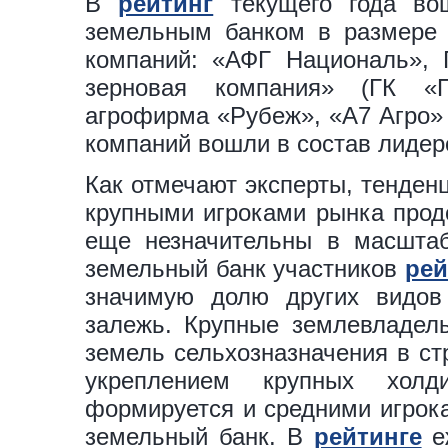
В
рейтинг
текущего года во
земельным банком в размере 
компаний: «АФГ Националь», 
зерновая компания» (ГК «Пр
агрофирма «Рубеж», «А7 Агро» 
компаний вошли в состав лиде
Как отмечают эксперты, тенден
крупными игроками рынка прод
еще незначительны в масштаб
земельный банк участников
рей
значимую долю других видов 
залежь. Крупные землевладел
земель сельхозназначения в стр
укреплением крупных холд
формируется и средними игрок
земельный банк. В
рейтинге
еж