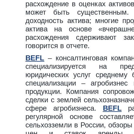
расхождение в оценках активов
может быть существенным.
доходность актива; многие пр
актива на основе «вчерашне
расхождения сдерживают за
говорится в отчете.
BEFL
– консалтинговая компан
специализируется на пред
юридических услуг среднему 
специализации – агробизнес 
продукции. Компания сопрово
сделки с землей сельхозназнач
сфере агробизнеса.
BEFL
ра
регулярной основе составл
сельхозземли в России, обзоры
цен и ставок аренды на