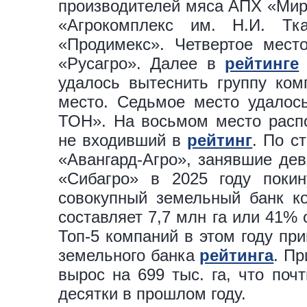
производителей мяса АПХ «Мира
«Агрокомплекс им. Н.И. Тк
«Продимекс». Четвертое место
«Русагро». Далее в
рейтинге
удалось вытеснить группу ком
место. Седьмое место удалос
ТОН». На восьмом место распо
не входивший в
рейтинг
. По с
«Авангард-Агро», занявшие дев
«Сибагро» в 2025 году покин
совокупный земельный банк ко
составляет 7,7 млн га или 41%
Топ-5 компаний в этом году пр
земельного банка
рейтинга
. Пр
вырос на 699 тыс. га, что поч
десятки в прошлом году.