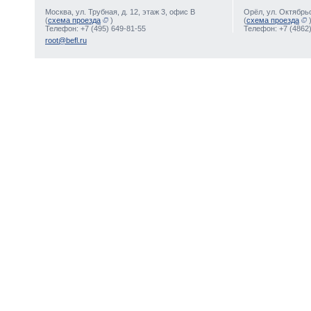
Москва, ул. Трубная, д. 12, этаж 3, офис В
Орёл, ул. Октябрьс
(
схема проезда
)
(
схема проезда
Телефон: +7 (495) 649-81-55
Телефон: +7 (4862)
root@befl.ru