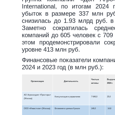
International, по итогам 2024
убыток в размере 337 млн руб
снизилась до 1.93 млрд руб. в
Заметно сократилась средне
компаний до 605 человек с 709 
этом продемонстрировали со
уровне 413 млн руб.
Финансовые показатели компани
2024 и 2023 год (в млн руб.):
Чистые
Выручк
Организации
Деятельность
активы
2024
г.
АО Агрохолдинг «Просторы»
Консультации и управление
7 646,0
25,0
(Москва)
ООО «
Инвестком
» (Москва)
Вложения в ценные бумаги
146,0
14,8