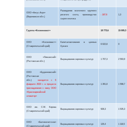
Разведение молочного крупного
ООО «Ангус-Агро»
рогатого скота, производство
- 187,6
1,3
(
Воронежскя
обл.)
сырого молока
Группа «
Косминвест
»
18 773,6
15 005,3
ООО «
Косминвест
»
Капиталовложения в ценные
6 022,8
0
(Ставропольский край)
бумаги
ООО «Лиманский»
Выращивание зерновых культур
1 707,3
2 593,9
(Ростовская обл.)
ООО «Буденновский»
(Ростовская
обл.)
находится с
6
февраля 2023 г. в процессе
Выращивание зерновых культур
1 391,8
1 598,7
присоединения к нему ООО
«Красноармейский
элеватор»
ООО им. С.М. Кирова
Выращивание зерновых культур
928,3
1 535,3
(Ставропольский край)
ООО «
Беломечетское
»
Выращивание зерновых культур
126,4
1 118,5
(Ставропольский край)