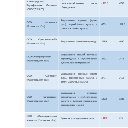
«Нижегородская
сельскохозяйственная после
- 173,0
475,3
Картофельная Система»
сбора урожая
(ООО ТД "НКС")
Выращивание зерновых (кроме
ООО «
Манитек
»
риса), зернобобовых культур и
67,5
449,0
(Ростовская обл.)
семян масличных культур
ООО «
Приманыческий
»
Выращивание однолетних культур
241,9
409,2
(Ростовская обл.)
Выращивание овощей, бахчевых,
ООО «
Агропромресурс
»
корнеплодных и клубнеплодных
349,1
247,5
(Нижегородская обл.)
культур, грибов и трюфелей
Выращивание зерновых (кроме
ООО «
Элитагро
»
риса), зернобобовых культур и
27,1
141,8
(Нижегородская обл.)
семян масличных культур
Выращивание столовых
ООО «Агросфера»
корнеплодных и клубнеплодных
126,2
133,5
(Нижегородская обл.)
культур с высоким содержанием
крахмала или инулина
ООО «Семикаракорский
Хранение и складирование зерна
- 11,9
77,7
элеватор» (Ростовская обл.)