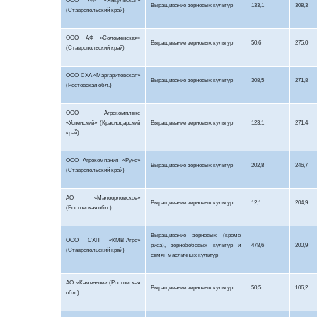
ООО АФ «
Янкульская
»
Выращивание зерновых культур
133,1
308,3
(Ставропольский край)
ООО АФ «Соломенская»
Выращивание зерновых культур
50,6
275,0
(Ставропольский край)
ООО СХА «
Маргаритовская
»
Выращивание зерновых культур
308,5
271,8
(Ростовская обл.)
ООО Агрокомплекс
«Успенский» (Краснодарский
Выращивание зерновых культур
123,1
271,4
край)
ООО
Агрокомпания
«Руно»
Выращивание зерновых культур
202,8
246,7
(Ставропольский край)
АО «
Малоорловское
»
Выращивание зерновых культур
12,1
204,9
(Ростовская обл.)
Выращивание зерновых (кроме
ООО СХП «КМВ-Агро»
риса), зернобобовых культур и
478,6
200,9
(Ставропольский край)
семян масличных культур
АО «Каменное» (Ростовская
Выращивание зерновых культур
50,5
106,2
обл.)