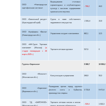
Выращивание столовых
ООО «Новгородская
корнеплодных и клубнеплодных
- 796,2
44,0
картофельная система»
культур с высоким содержанием
крахмала или инулина
ООО «Земельный ресурс»
Сдача в наем собственного
2 361,4
15,9
(Краснодарский край)
недвижимого имущества
ООО Агрофирма «Весна»
Управление холдинг-компаниями
882,1
12,5
(Нижегородская обл.)
ООО «АФ-Групп Торговая
компания» (Москва)
(в
Торговля оптовая крупами
537,6
0
стадии ликвидации с 28
марта 2025 г.)
Группа «Заречное»
3 368,7
10 555,2
ООО «Монолит»
Консультации и управление
348,9
50,0
(Московская обл.)
Разведение прочих пород крупного
ООО «Заречное»
рогатого скота и буйволов,
3 733,8
9 471,6
(
Воронежскя
обл.)
производство спермы
ООО ТД «ЗАРЕЧНОЕ»
Торговля оптовая мясом и мясом
- 526,4
1 032,3
(Московская обл.)
птицы, включая субпродукты