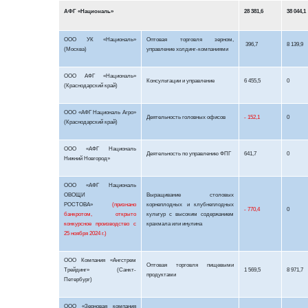
АФГ «Националь»
28 381,6
38 044,1
ООО УК «Националь»
Оптовая торговля зерном,
396,7
8 139,9
(Москва)
управление холдинг-компаниями
ООО АФГ «Националь»
Консультации и управление
6 455,5
0
(Краснодарский край)
ООО «АФГ Националь Агро»
Деятельность головных офисов
- 152,1
0
(Краснодарский край)
ООО «АФГ Националь
Деятельность по управлению ФПГ
641,7
0
Нижний Новгород»
ООО «АФГ Националь
ОВОЩИ
Выращивание столовых
РОСТОВА»
(признано
корнеплодных и клубнеплодных
- 770,4
0
банкротом, открыто
культур с высоким содержанием
конкурсное производство с
крахмала или инулина
25 ноября 2024 г.)
ООО Компания «Ангстрем
Оптовая торговля пищевыми
Трейдинг» (Санкт-
1 569,5
8 971,7
продуктами
Петербург)
ООО «Зерновая компания