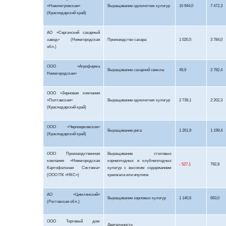
«
Новопетровская
»
Выращивание однолетних культур
10 944,0
7 472,3
(Краснодарский край)
АО «Сергачский сахарный
завод» (Нижегородская
Производство сахара
1 020,5
3 784,0
обл.)
ООО «Агрофирма
Выращивание сахарной свеклы
49,9
2 782,4
Нижегородская»
ООО «Зерновая компания
«Полтавская»
Выращивание однолетних культур
2 739,1
2 202,3
(Краснодарский край)
ООО «
Черноерковское
»
Выращивание риса
1 261,9
1 199,4
(Краснодарский край)
ООО Производственная
Выращивание столовых
компания «Нижегородская
корнеплодных и клубнеплодных
- 527,1
792,8
Картофельная Система»
культур с высоким содержанием
(ООО
ПК «НКС»)
крахмала или инулина
АО «Цимлянский»
Выращивание зерновых культур
1 140,6
693,0
(Ростовская обл.)
ООО Торговый дом
Деятельность