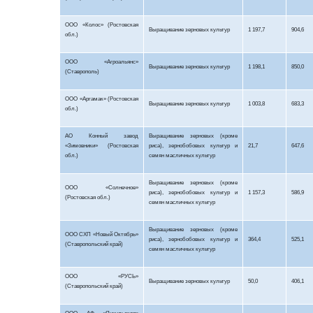
ООО «Колос» (Ростовская
Выращивание зерновых культур
1 197,7
904,6
обл.)
ООО «
Агроальянс
»
Выращивание зерновых культур
1 198,1
850,0
(Ставрополь)
ООО «Аргамак» (Ростовская
Выращивание зерновых культур
1 003,8
683,3
обл.)
АО Конный завод
Выращивание зерновых (кроме
«Зимовники» (Ростовская
риса), зернобобовых культур и
21,7
647,6
обл.)
семян масличных культур
Выращивание зерновых (кроме
ООО «Солнечное»
риса), зернобобовых культур и
1 157,3
586,9
(Ростовская обл.)
семян масличных культур
Выращивание зерновых (кроме
ООО СХП «Новый Октябрь»
риса), зернобобовых культур и
364,4
525,1
(Ставропольский край)
семян масличных культур
ООО «РУСЬ»
Выращивание зерновых культур
50,0
406,1
(Ставропольский край)