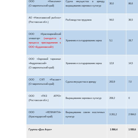
ООО «Николино»
Сдача имущества в аренду,
30,0
86,6
(Ставропольский край)
выращивание зерновых культур
АО «Николаевский рыбхоз»
Рыбоводство прудовое
94,0
36,5
(Ростовская обл.)
ООО «Красноармейский
элеватор»
(находится в
Хранение и складирование зерна
5,1
28,7
процессе присоединения к
ООО «Буденновский»)
ООО «Зерновой терминал
«Андроповский»
Хранение и складирование зерна
12,8
14,5
(Ставропольский край)
ООО СХП «Рассвет»
Сдача имущества в аренду
263,9
7,0
(Ставропольский край)
ООО «ПКЗ АГРО»
Выращивание зерновых культур
208,2
0
(Ростовская обл.)
ООО «ХЕЛИАНТА»
Выращивание семян масличных
3 261,2
2 994,0
(Краснодарский край)
культур
Группа «Дон Агро»
1 866,4
1 930,6