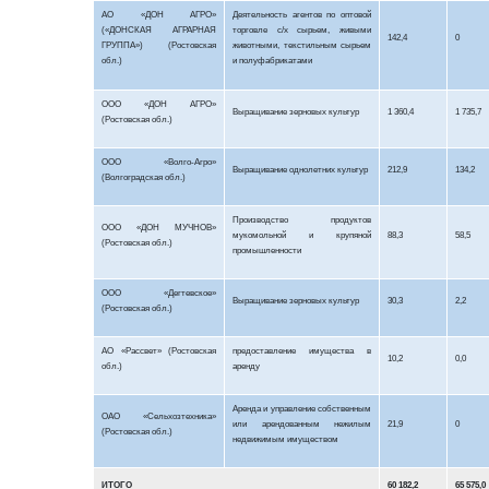
АО «ДОН АГРО»
Деятельность агентов по оптовой
(«ДОНСКАЯ АГРАРНАЯ
торговле с/х сырьем, живыми
142,4
0
ГРУППА») (Ростовская
животными, текстильным сырьем
обл.)
и полуфабрикатами
ООО «ДОН АГРО»
Выращивание зерновых культур
1 360,4
1 735,7
(Ростовская обл.)
ООО «Волго-Агро»
Выращивание однолетних культур
212,9
134,2
(Волгоградская обл.)
Производство продуктов
ООО «ДОН МУЧНОВ»
мукомольной и крупяной
88,3
58,5
(Ростовская обл.)
промышленности
ООО «
Дегтевское
»
Выращивание зерновых культур
30,3
2,2
(Ростовская обл.)
АО «Рассвет» (Ростовская
предоставление имущества в
10,2
0,0
обл.)
аренду
Аренда и управление собственным
ОАО «Сельхозтехника»
или арендованным нежилым
21,9
0
(Ростовская обл.)
недвижимым имуществом
ИТОГО
60 182,2
65 575,0