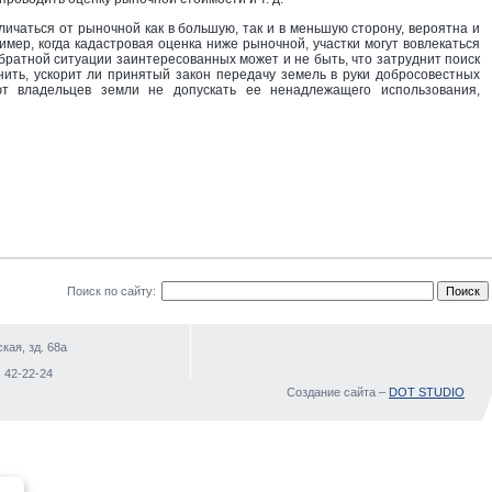
личаться от рыночной как в большую, так и в меньшую сторону, вероятна и
имер, когда кадастровая оценка ниже рыночной, участки могут вовлекаться
 обратной ситуации заинтересованных может и не быть, что затруднит поиск
ить, ускорит ли принятый закон передачу земель в руки добросовестных
т владельцев земли не допускать ее ненадлежащего использования,
Поиск по сайту:
кая, зд. 68а
)
 42-22-24
Создание сайта –
DOT STUDIO