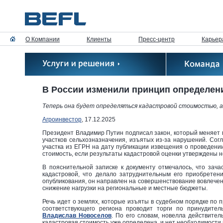
О Компании
Клиенты
Пресс-центр
Карьер
В России изменили принцип определен
Теперь она будет определяться кадастровой стоимостью, а
Агроинвестор
, 17.12.2025
Президент Владимир Путин подписал закон, который меняет 
участков сельхозназначения, изъятых из-за нарушений. Сог
участка из ЕГРН на дату публикации извещения о проведени
стоимость, если результаты кадастровой оценки утверждены н
В пояснительной записке к документу отмечалось, что зач
кадастровой, что делало затруднительным его приобретени
опубликования, он направлен на совершенствование вовлечен
снижение нагрузки на региональные и местные бюджеты.
Речь идет о землях, которые изъяты в судебном порядке по
соответствующего региона проводит торги по принудите
Владислав Новоселов
. По его словам, новелла действител
кадастровая стоимость уже определена, и нет необходимости п