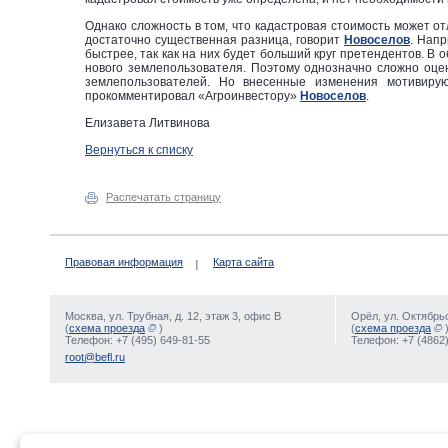
Однако сложность в том, что кадастровая стоимость может от
достаточно существенная разница, говорит
Новоселов
. Напр
быстрее, так как на них будет больший круг претендентов. В
нового землепользователя. Поэтому однозначно сложно оцен
землепользователей. Но внесенные изменения мотивирую
прокомментировал «Агроинвестору»
Новоселов
.
Елизавета Литвинова
Вернуться к списку
Распечатать страницу
Правовая информация
Карта сайта
Москва, ул. Трубная, д. 12, этаж 3, офис В
Орёл, ул. Октябрьс
(
схема проезда
)
(
схема проезда
Телефон: +7 (495) 649-81-55
Телефон: +7 (4862)
root@befl.ru