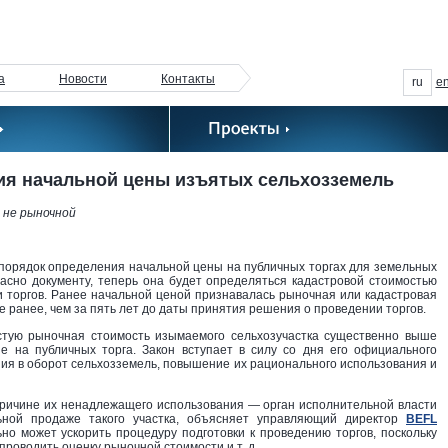
а
Новости
Контакты
ru
e
ия начальной цены изъятых сельхозземель
 не рыночной
порядок определения начальной цены на публичных торгах для земельных
ласно документу, теперь она будет определяться кадастровой стоимостью
и торгов. Ранее начальной ценой признавалась рыночная или кадастровая
е ранее, чем за пять лет до даты принятия решения о проведении торгов.
астую рыночная стоимость изымаемого сельхозучастка существенно выше
е на публичных торга. Закон вступает в силу со дня его официального
ия в оборот сельхозземель, повышение их рационального использования и
 причине их ненадлежащего использования — орган исполнительной власти
льной продаже такого участка, объясняет управляющий директор
BEFL
ьно может ускорить процедуру подготовки к проведению торгов, поскольку
роводить оценку рыночной стоимости и т. д.