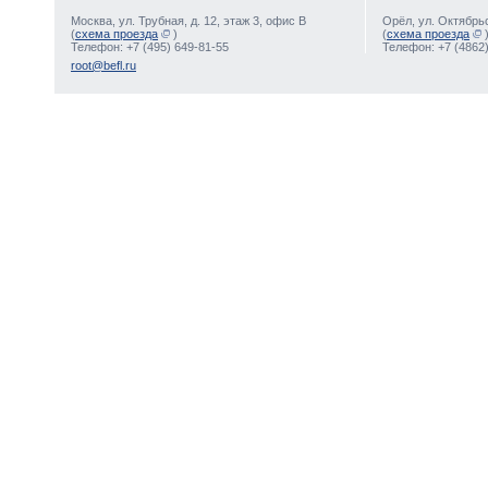
Москва, ул. Трубная, д. 12, этаж 3, офис В
Орёл, ул. Октябрьс
(
схема проезда
)
(
схема проезда
Телефон: +7 (495) 649-81-55
Телефон: +7 (4862)
root@befl.ru