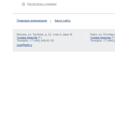
Распечатать страницу
Правовая информация
Карта сайта
Москва, ул. Трубная, д. 12, этаж 3, офис В
Орёл, ул. Октябрьс
(
схема проезда
)
(
схема проезда
Телефон: +7 (495) 649-81-55
Телефон: +7 (4862)
root@befl.ru