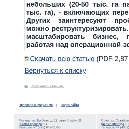
небольших (20-50 тыс. га п
тыс. га), - включающих перер
Других заинтересуют про
можно реструктуризировать
масштабировать бизнес, 
работая над операционной 
Скачать всю статью
(
PDF
2,87
Вернуться к списку
Распечатать страницу
Правовая информация
Карта сайта
Москва, ул. Трубная, д. 12, этаж 3, офис В
Орёл, ул. Октябрьс
(
схема проезда
)
(
схема проезда
Телефон: +7 (495) 649-81-55
Телефон: +7 (4862)