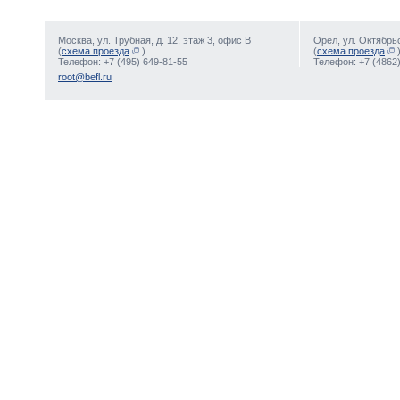
Москва, ул. Трубная, д. 12, этаж 3, офис В
Орёл, ул. Октябрьс
(
схема проезда
)
(
схема проезда
Телефон: +7 (495) 649-81-55
Телефон: +7 (4862)
root@befl.ru