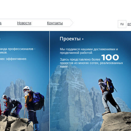
а
Новости
Контакты
ru
e
манда профессионалов -
Мы гордимся нашими достижениями и
иков.
проделанной работой.
нес эффективнее.
Здесь представлено более
проектов из многих сотен, реализованных
нами.