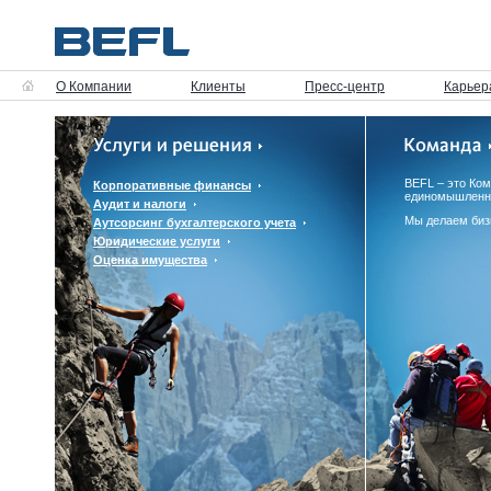
О Компании
Клиенты
Пресс-центр
Карьер
BEFL – это Ко
Корпоративные финансы
единомышленн
Аудит и налоги
Мы делаем биз
Аутсорсинг бухгалтерского учета
Юридические услуги
Оценка имущества