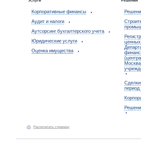
Услуги
Решения
Корпоративные финансы
Решени
Аудит и налоги
Cтроит
промыш
Аутсорсинг бухгалтерского учета
Регист
Юридические услуги
ценных
Департ
Оценка имущества
финанс
(центра
Москва
учрежд
Сделки
период
Корпор
Решени
Распечатать страницу