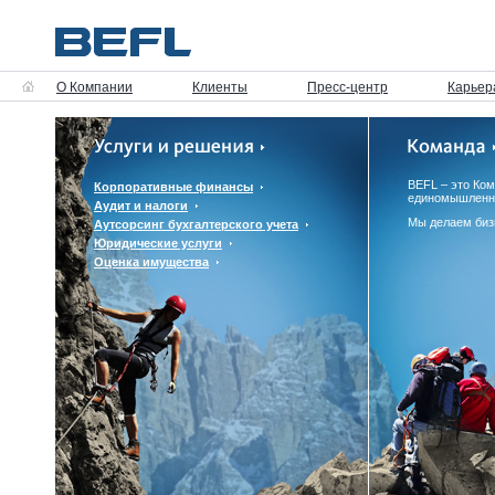
О Компании
Клиенты
Пресс-центр
Карьер
BEFL – это Ко
Корпоративные финансы
единомышленн
Аудит и налоги
Мы делаем биз
Аутсорсинг бухгалтерского учета
Юридические услуги
Оценка имущества