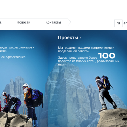
а
Новости
Контакты
ru
e
манда профессионалов -
Мы гордимся нашими достижениями и
иков.
проделанной работой.
нес эффективнее.
Здесь представлено более
проектов из многих сотен, реализованных
нами.