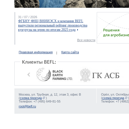
31 / 07 / 2026
ФГБНУ ФНЦ ВНИИЭСХ и компания BEFL
выпустили региональный рейтинг производства
кукурузы на зерно по итогам 2025 года
Все новости
Правовая информация
Карта сайта
Москва, ул. Трубная, д. 12, этаж 3, офис В
Орёл, ул. Октябрьс
(
схема проезда
)
(
схема проезда
Телефон: +7 (495) 649-81-55
Телефон: +7 (4862)
root@befl.ru