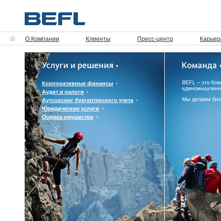
О Компании
Клиенты
Пресс-центр
Карьер
BEFL – это Ко
Корпоративные финансы
единомышленн
Аудит и налоги
Мы делаем биз
Аутсорсинг бухгалтерского учета
Юридические услуги
Оценка имущества