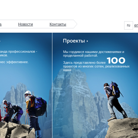
а
Новости
Контакты
ru
e
манда профессионалов -
Мы гордимся нашими достижениями и
иков.
проделанной работой.
нес эффективнее.
Здесь представлено более
проектов из многих сотен, реализованных
нами.