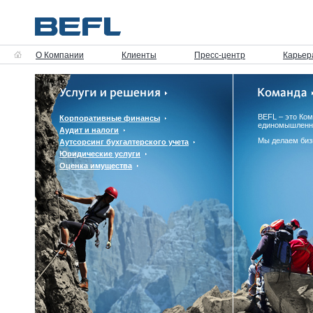
О Компании
Клиенты
Пресс-центр
Карьер
BEFL – это Ко
Корпоративные финансы
единомышленн
Аудит и налоги
Мы делаем биз
Аутсорсинг бухгалтерского учета
Юридические услуги
Оценка имущества