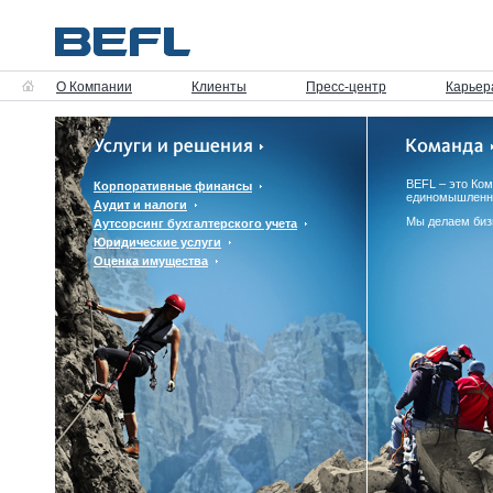
О Компании
Клиенты
Пресс-центр
Карьер
BEFL – это Ко
Корпоративные финансы
единомышленн
Аудит и налоги
Мы делаем биз
Аутсорсинг бухгалтерского учета
Юридические услуги
Оценка имущества