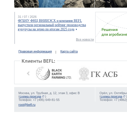
31 / 07 / 2026
ФГБНУ ФНЦ ВНИИЭСХ и компания BEFL
выпустили региональный рейтинг производства
кукурузы на зерно по итогам 2025 года
Все новости
Правовая информация
Карта сайта
Москва, ул. Трубная, д. 12, этаж 3, офис В
Орёл, ул. Октябрьс
(
схема проезда
)
(
схема проезда
Телефон: +7 (495) 649-81-55
Телефон: +7 (4862)
root@befl.ru