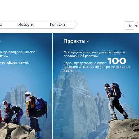
а
Новости
Контакты
ru
e
манда профессионалов -
Мы гордимся нашими достижениями и
иков.
проделанной работой.
нес эффективнее.
Здесь представлено более
проектов из многих сотен, реализованных
нами.