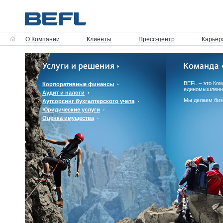
О Компании
Клиенты
Пресс-центр
Карьер
BEFL – это Ко
Корпоративные финансы
единомышленн
Аудит и налоги
Мы делаем биз
Аутсорсинг бухгалтерского учета
Юридические услуги
Оценка имущества