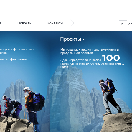
а
Новости
Контакты
ru
e
манда профессионалов -
Мы гордимся нашими достижениями и
иков.
проделанной работой.
нес эффективнее.
Здесь представлено более
проектов из многих сотен, реализованных
нами.