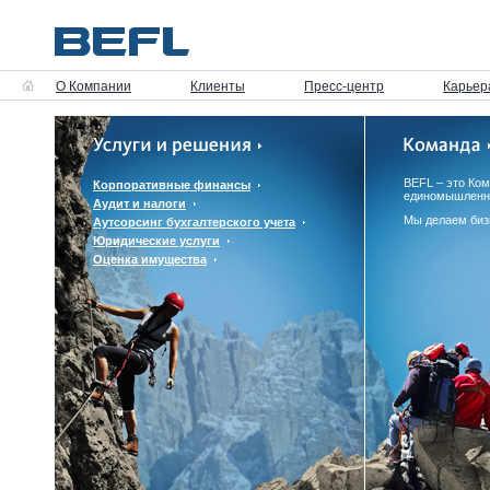
О Компании
Клиенты
Пресс-центр
Карьер
BEFL – это Ко
Корпоративные финансы
единомышленн
Аудит и налоги
Мы делаем биз
Аутсорсинг бухгалтерского учета
Юридические услуги
Оценка имущества