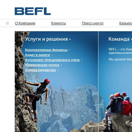
О Компании
Клиенты
Пресс-центр
Карьер
BEFL – это Ко
Корпоративные финансы
единомышленн
Аудит и налоги
Мы делаем биз
Аутсорсинг бухгалтерского учета
Юридические услуги
Оценка имущества