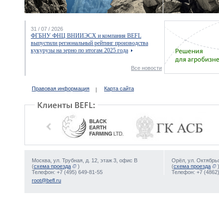
31 / 07 / 2026
ФГБНУ ФНЦ ВНИИЭСХ и компания BEFL
выпустили региональный рейтинг производства
кукурузы на зерно по итогам 2025 года
Все новости
Правовая информация
Карта сайта
Москва, ул. Трубная, д. 12, этаж 3, офис В
Орёл, ул. Октябрьс
(
схема проезда
)
(
схема проезда
Телефон: +7 (495) 649-81-55
Телефон: +7 (4862)
root@befl.ru