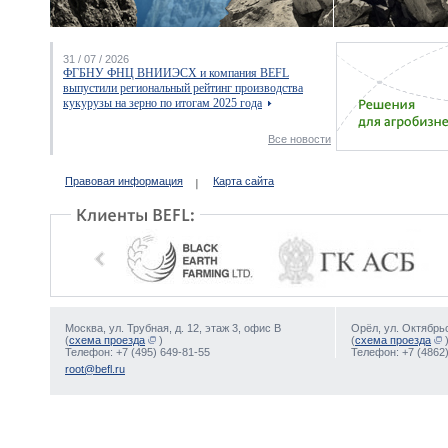
31 / 07 / 2026
ФГБНУ ФНЦ ВНИИЭСХ и компания BEFL
выпустили региональный рейтинг производства
кукурузы на зерно по итогам 2025 года
Все новости
Правовая информация
Карта сайта
Москва, ул. Трубная, д. 12, этаж 3, офис В
Орёл, ул. Октябрьс
(
схема проезда
)
(
схема проезда
Телефон: +7 (495) 649-81-55
Телефон: +7 (4862)
root@befl.ru