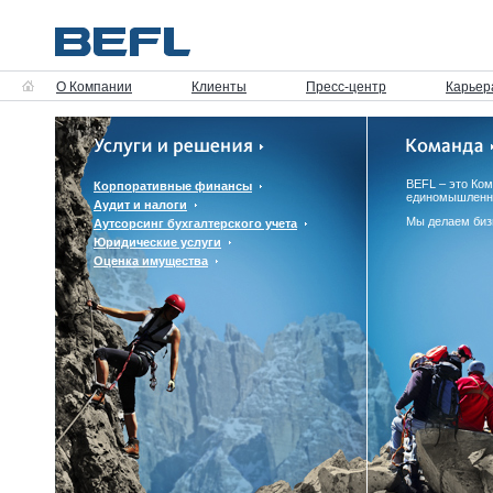
О Компании
Клиенты
Пресс-центр
Карьер
BEFL – это Ко
Корпоративные финансы
единомышленн
Аудит и налоги
Мы делаем биз
Аутсорсинг бухгалтерского учета
Юридические услуги
Оценка имущества