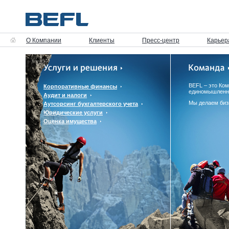
О Компании
Клиенты
Пресс-центр
Карьер
BEFL – это Ко
Корпоративные финансы
единомышленн
Аудит и налоги
Мы делаем биз
Аутсорсинг бухгалтерского учета
Юридические услуги
Оценка имущества