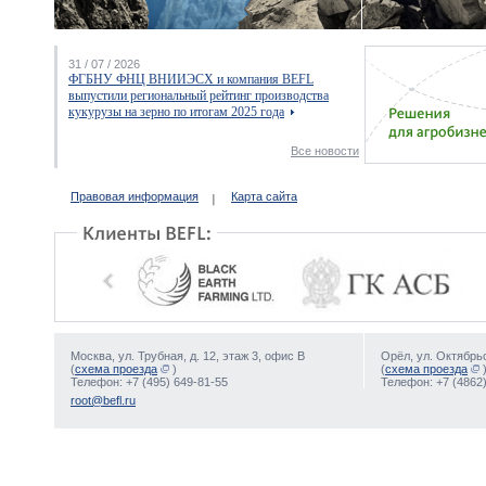
31 / 07 / 2026
ФГБНУ ФНЦ ВНИИЭСХ и компания BEFL
выпустили региональный рейтинг производства
кукурузы на зерно по итогам 2025 года
Все новости
Правовая информация
Карта сайта
Москва, ул. Трубная, д. 12, этаж 3, офис В
Орёл, ул. Октябрьс
(
схема проезда
)
(
схема проезда
Телефон: +7 (495) 649-81-55
Телефон: +7 (4862)
root@befl.ru