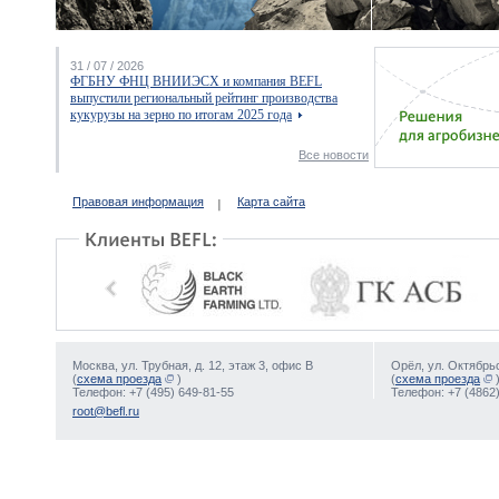
31 / 07 / 2026
ФГБНУ ФНЦ ВНИИЭСХ и компания BEFL
выпустили региональный рейтинг производства
кукурузы на зерно по итогам 2025 года
Все новости
Правовая информация
Карта сайта
Москва, ул. Трубная, д. 12, этаж 3, офис В
Орёл, ул. Октябрьс
(
схема проезда
)
(
схема проезда
Телефон: +7 (495) 649-81-55
Телефон: +7 (4862)
root@befl.ru