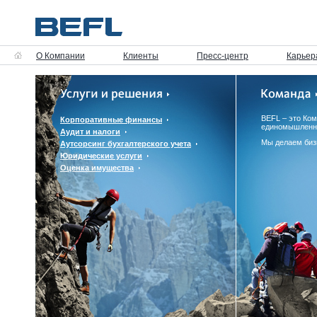
О Компании
Клиенты
Пресс-центр
Карьер
BEFL – это Ко
Корпоративные финансы
единомышленн
Аудит и налоги
Мы делаем биз
Аутсорсинг бухгалтерского учета
Юридические услуги
Оценка имущества