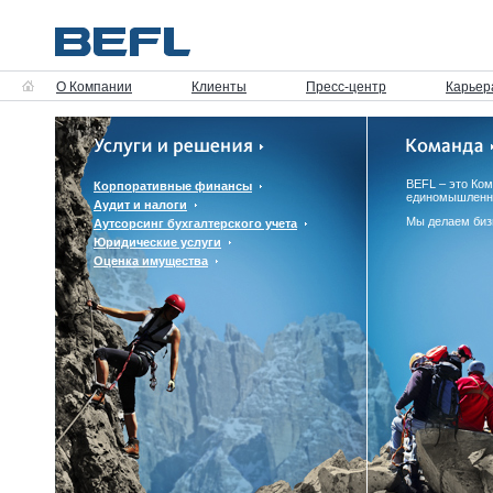
О Компании
Клиенты
Пресс-центр
Карьер
BEFL – это Ко
Корпоративные финансы
единомышленн
Аудит и налоги
Мы делаем биз
Аутсорсинг бухгалтерского учета
Юридические услуги
Оценка имущества