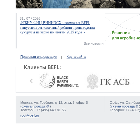
31 / 07 / 2026
ФГБНУ ФНЦ ВНИИЭСХ и компания BEFL
выпустили региональный рейтинг производства
кукурузы на зерно по итогам 2025 года
Все новости
Правовая информация
Карта сайта
Москва, ул. Трубная, д. 12, этаж 3, офис В
Орёл, ул. Октябрьс
(
схема проезда
)
(
схема проезда
Телефон: +7 (495) 649-81-55
Телефон: +7 (4862)
root@befl.ru