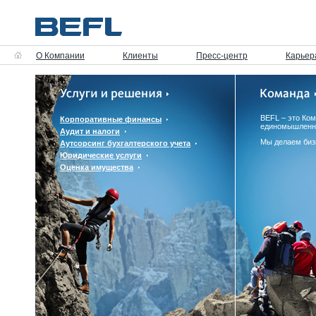
О Компании
Клиенты
Пресс-центр
Карьер
BEFL – это Ко
Корпоративные финансы
единомышленн
Аудит и налоги
Мы делаем биз
Аутсорсинг бухгалтерского учета
Юридические услуги
Оценка имущества