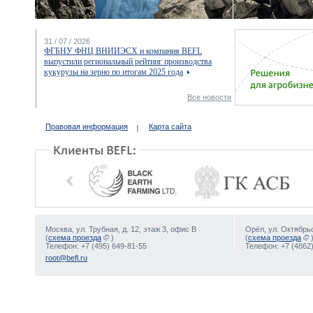
31 / 07 / 2026
ФГБНУ ФНЦ ВНИИЭСХ и компания BEFL
выпустили региональный рейтинг производства
кукурузы на зерно по итогам 2025 года
Все новости
Правовая информация
Карта сайта
Москва, ул. Трубная, д. 12, этаж 3, офис В
Орёл, ул. Октябрьс
(
схема проезда
)
(
схема проезда
Телефон: +7 (495) 649-81-55
Телефон: +7 (4862)
root@befl.ru