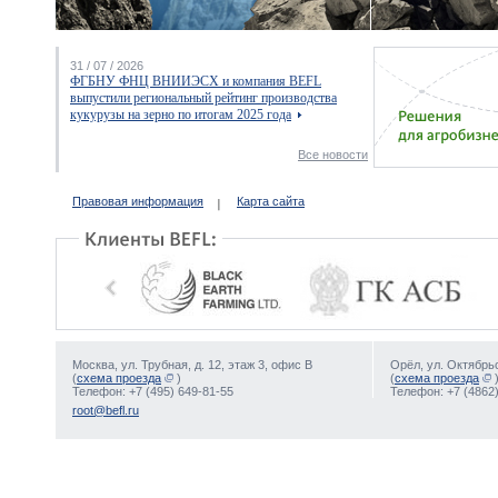
31 / 07 / 2026
ФГБНУ ФНЦ ВНИИЭСХ и компания BEFL
выпустили региональный рейтинг производства
кукурузы на зерно по итогам 2025 года
Все новости
Правовая информация
Карта сайта
Москва, ул. Трубная, д. 12, этаж 3, офис В
Орёл, ул. Октябрьс
(
схема проезда
)
(
схема проезда
Телефон: +7 (495) 649-81-55
Телефон: +7 (4862)
root@befl.ru