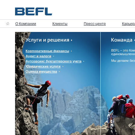
О Компании
Клиенты
Пресс-центр
Карьер
BEFL – это Ко
Корпоративные финансы
единомышленн
Аудит и налоги
Мы делаем биз
Аутсорсинг бухгалтерского учета
Юридические услуги
Оценка имущества