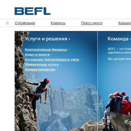
О Компании
Клиенты
Пресс-центр
Карьер
BEFL – это Ко
Корпоративные финансы
единомышленн
Аудит и налоги
Мы делаем биз
Аутсорсинг бухгалтерского учета
Юридические услуги
Оценка имущества