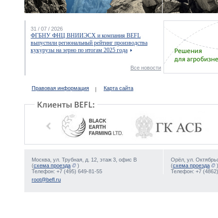
31 / 07 / 2026
ФГБНУ ФНЦ ВНИИЭСХ и компания BEFL
выпустили региональный рейтинг производства
кукурузы на зерно по итогам 2025 года
Все новости
Правовая информация
Карта сайта
Москва, ул. Трубная, д. 12, этаж 3, офис В
Орёл, ул. Октябрьс
(
схема проезда
)
(
схема проезда
Телефон: +7 (495) 649-81-55
Телефон: +7 (4862)
root@befl.ru