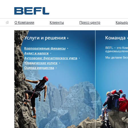
О Компании
Клиенты
Пресс-центр
Карьер
BEFL – это Ко
Корпоративные финансы
единомышленн
Аудит и налоги
Мы делаем биз
Аутсорсинг бухгалтерского учета
Юридические услуги
Оценка имущества