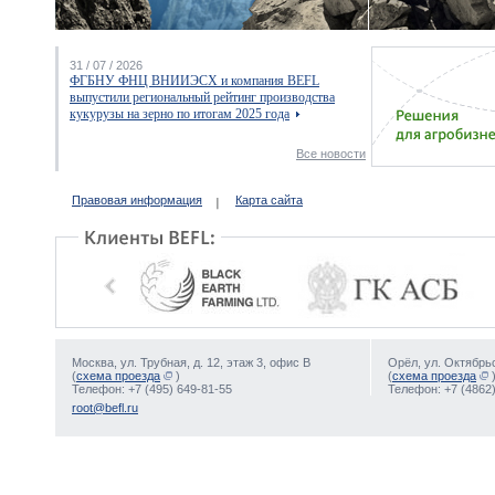
31 / 07 / 2026
ФГБНУ ФНЦ ВНИИЭСХ и компания BEFL
выпустили региональный рейтинг производства
кукурузы на зерно по итогам 2025 года
Все новости
Правовая информация
Карта сайта
Москва, ул. Трубная, д. 12, этаж 3, офис В
Орёл, ул. Октябрьс
(
схема проезда
)
(
схема проезда
Телефон: +7 (495) 649-81-55
Телефон: +7 (4862)
root@befl.ru