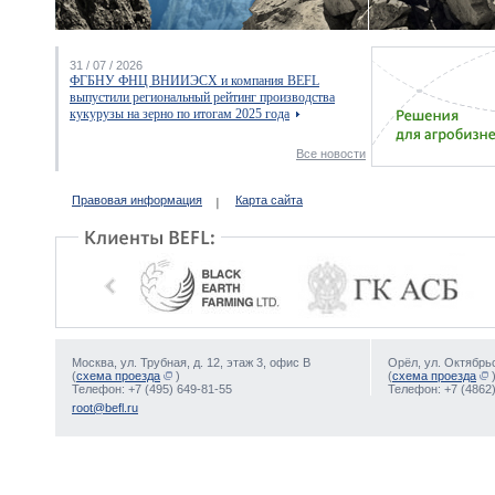
31 / 07 / 2026
ФГБНУ ФНЦ ВНИИЭСХ и компания BEFL
выпустили региональный рейтинг производства
кукурузы на зерно по итогам 2025 года
Все новости
Правовая информация
Карта сайта
Москва, ул. Трубная, д. 12, этаж 3, офис В
Орёл, ул. Октябрьс
(
схема проезда
)
(
схема проезда
Телефон: +7 (495) 649-81-55
Телефон: +7 (4862)
root@befl.ru