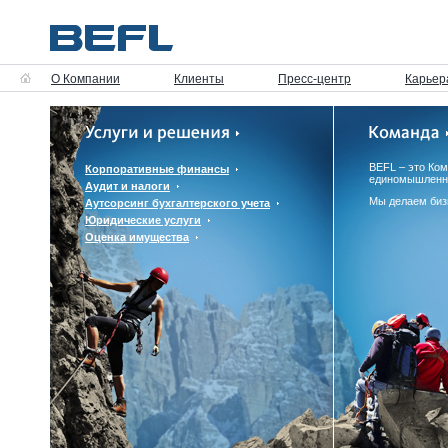
О Компании
Клиенты
Пресс-центр
Карьер
BEFL – это Ко
Корпоративные финансы
единомышленн
Аудит и налоги
Мы делаем биз
Аутсорсинг бухгалтерского учета
Юридические услуги
Оценка имущества