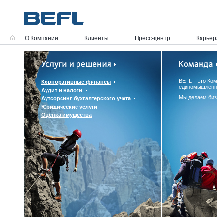
О Компании
Клиенты
Пресс-центр
Карьер
BEFL – это Ко
Корпоративные финансы
единомышленн
Аудит и налоги
Мы делаем биз
Аутсорсинг бухгалтерского учета
Юридические услуги
Оценка имущества