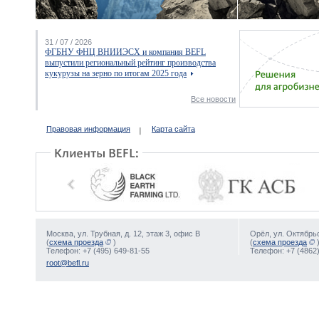
31 / 07 / 2026
ФГБНУ ФНЦ ВНИИЭСХ и компания BEFL
выпустили региональный рейтинг производства
кукурузы на зерно по итогам 2025 года
Все новости
Правовая информация
Карта сайта
Москва, ул. Трубная, д. 12, этаж 3, офис В
Орёл, ул. Октябрьс
(
схема проезда
)
(
схема проезда
Телефон: +7 (495) 649-81-55
Телефон: +7 (4862)
root@befl.ru