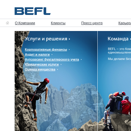
О Компании
Клиенты
Пресс-центр
Карьер
BEFL – это Ко
Корпоративные финансы
единомышленн
Аудит и налоги
Мы делаем биз
Аутсорсинг бухгалтерского учета
Юридические услуги
Оценка имущества