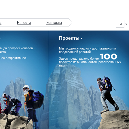
а
Новости
Контакты
ru
e
манда профессионалов -
Мы гордимся нашими достижениями и
иков.
проделанной работой.
нес эффективнее.
Здесь представлено более
проектов из многих сотен, реализованных
нами.