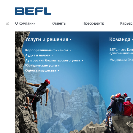
О Компании
Клиенты
Пресс-центр
Карьер
BEFL – это Ко
Корпоративные финансы
единомышленн
Аудит и налоги
Мы делаем биз
Аутсорсинг бухгалтерского учета
Юридические услуги
Оценка имущества