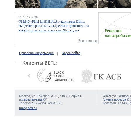
31 / 07 / 2026
ФГБНУ ФНЦ ВНИИЭСХ и компания BEFL
выпустили региональный рейтинг производства
кукурузы на зерно по итогам 2025 года
Все новости
Правовая информация
Карта сайта
Москва, ул. Трубная, д. 12, этаж 3, офис В
Орёл, ул. Октябрьс
(
схема проезда
)
(
схема проезда
Телефон: +7 (495) 649-81-55
Телефон: +7 (4862)
root@befl.ru