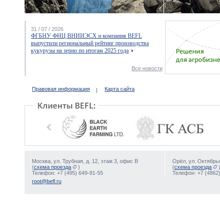
31 / 07 / 2026
ФГБНУ ФНЦ ВНИИЭСХ и компания BEFL
выпустили региональный рейтинг производства
кукурузы на зерно по итогам 2025 года
Все новости
Правовая информация
Карта сайта
Москва, ул. Трубная, д. 12, этаж 3, офис В
Орёл, ул. Октябрьс
(
схема проезда
)
(
схема проезда
Телефон: +7 (495) 649-81-55
Телефон: +7 (4862)
root@befl.ru