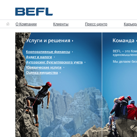
О Компании
Клиенты
Пресс-центр
Карьер
BEFL – это Ко
Корпоративные финансы
единомышленн
Аудит и налоги
Мы делаем биз
Аутсорсинг бухгалтерского учета
Юридические услуги
Оценка имущества