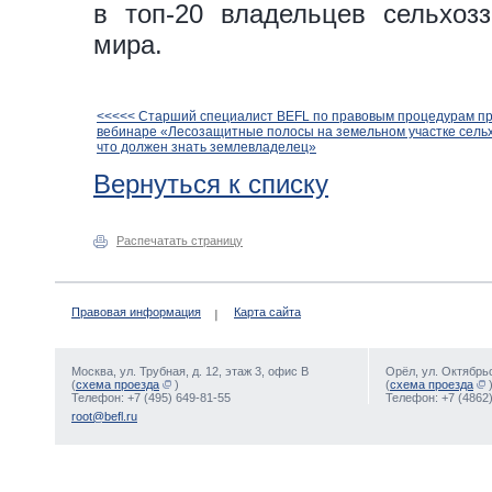
в топ-20 владельцев сельхоз
мира.
<<<<< Cтарший специалист BEFL по правовым процедурам пр
вебинаре «Лесозащитные полосы на земельном участке сель
что должен знать землевладелец»
Вернуться к списку
Распечатать страницу
Правовая информация
Карта сайта
Москва, ул. Трубная, д. 12, этаж 3, офис В
Орёл, ул. Октябрьс
(
схема проезда
)
(
схема проезда
Телефон: +7 (495) 649-81-55
Телефон: +7 (4862)
root@befl.ru