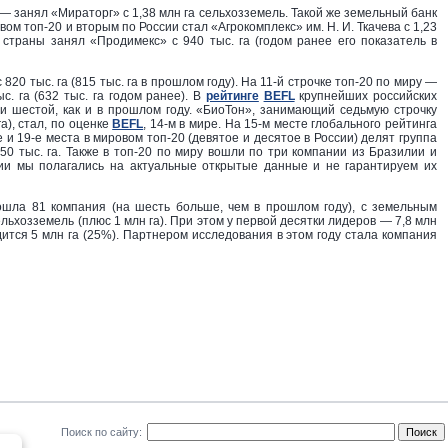
и — занял «Мираторг» с 1,38 млн га сельхозземель. Такой же земельный банк
овом топ-20 и вторым по России стал «Агрокомплекс» им. Н. И. Ткачева с 1,23
 страны занял «Продимекс» с 940 тыс. га (годом ранее его показатель в
820 тыс. га (815 тыс. га в прошлом году). На 11-й строчке топ-20 по миру —
с. га (632 тыс. га годом ранее). В
рейтинге
BEFL
крупнейших российских
и шестой, как и в прошлом году. «БиоТон», занимающий седьмую строчку
а), стал, по оценке
BEFL
, 14-м в мире. На 15-м месте глобального рейтинга
е и 19-е места в мировом топ-20 (девятое и десятое в России) делят группа
50 тыс. га. Также в топ-20 по миру вошли по три компании из Бразилии и
ии мы полагались на актуальные открытые данные и не гарантируем их
шла 81 компания (на шесть больше, чем в прошлом году), с земельным
сельхозземель (плюс 1 млн га). При этом у первой десятки лидеров — 7,8 млн
дится 5 млн га (25%). Партнером исследования в этом году стала компания
Поиск по сайту: