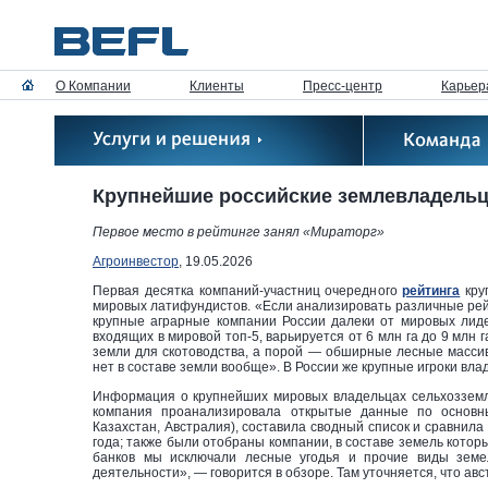
О Компании
Клиенты
Пресс-центр
Карьер
Крупнейшие российские землевладельц
Первое место в рейтинге занял «Мираторг»
Агроинвестор
, 19.05.2026
Первая десятка компаний-участниц очередного
рейтинга
кру
мировых латифундистов. «Если анализировать различные рейт
крупные аграрные компании России далеки от мировых лид
входящих в мировой топ-5, варьируется от 6 млн га до 9 млн
земли для скотоводства, а порой — обширные лесные масси
нет в составе земли вообще». В России же крупные игроки в
Информация о крупнейших мировых владельцах сельхозземл
компания проанализировала открытые данные по основны
Казахстан, Австралия), составила сводный список и сравнил
года; также были отобраны компании, в составе земель кото
банков мы исключали лесные угодья и прочие виды земел
деятельности», — говорится в обзоре. Там уточняется, что ав