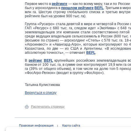
Первое место в
рейтинге
— как по всему миру, так и по Росси
был у агрохолдинга в
прошлом рейтинге
BEFL
. Третьим в мир
млн га. Шестую строчку глобального списка и третью внутри
рейтинге был на уровне 900 тыс. га).
Группа «Русагро» стала девятой в мире и четвертой в России с 
ГАП «Ресурс» с 680 тыс. га, следом идет «ЭкоНива» с 648 ты
землевладельцев эти компании стали соответственно пятой 
среди ведущих владельцев сельхозземель в России (600 тыс. г
(восьмое по стране) — агрохолдинг «Степь» с 578 тыс. га. 18-
«Агроинвест» и «Авангард-Агро», которые контролируют по 4
Казахстана, по две — из США и Аргентины. «В исследован
абсолютную точность», — отмечает
BEFL
.
В
рейтинг
BEFL
крупнейших российских землевладельцев во
банком от 100 тыс. га, в сумме они контролируют 19,9 млн га 
га (39% от общего объема), в том числе на долю топ-5 прихо
«ФосАгро-Регион» (входит в группу «ФосАгро»).
Татьяна Кулистикова
Вернуться к списку
Распечатать страницу
Правовая информация
Карта сайта