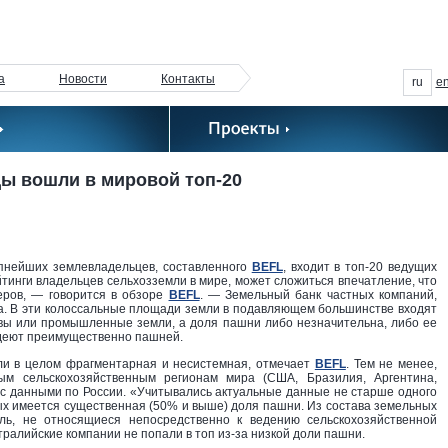
а
Новости
Контакты
ru
e
ы вошли в мировой топ-20
пнейших землевладельцев, составленного
BEFL
, входит в топ-20 ведущих
инги владельцев сельхозземли в мире, может сложиться впечатление, что
еров, — говорится в обзоре
BEFL
. — Земельный банк частных компаний,
 га. В эти колоссальные площади земли в подавляющем большинстве входят
вы или промышленные земли, а доля пашни либо незначительна, либо ее
ладеют преимущественно пашней.
и в целом фрагментарная и несистемная, отмечает
BEFL
. Тем не менее,
м сельскохозяйственным регионам мира (США, Бразилия, Аргентина,
а с данными по России. «Учитывались актуальные данные не старше одного
рых имеется существенная (50% и выше) доля пашни. Из состава земельных
ь, не относящиеся непосредственно к ведению сельскохозяйственной
стралийские компании не попали в топ из-за низкой доли пашни.